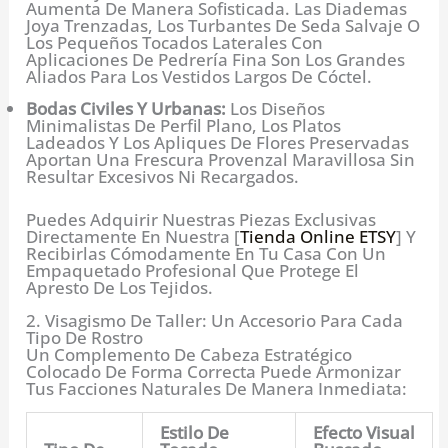
Aumenta De Manera Sofisticada. Las Diademas
Joya Trenzadas, Los Turbantes De Seda Salvaje O
Los Pequeños Tocados Laterales Con
Aplicaciones De Pedrería Fina Son Los Grandes
Aliados Para Los Vestidos Largos De Cóctel.
Bodas Civiles Y Urbanas:
Los Diseños
Minimalistas De Perfil Plano, Los Platos
Ladeados Y Los Apliques De Flores Preservadas
Aportan Una Frescura Provenzal Maravillosa Sin
Resultar Excesivos Ni Recargados.
Puedes Adquirir Nuestras Piezas Exclusivas
Directamente En Nuestra [
Tienda Online ETSY
] Y
Recibirlas Cómodamente En Tu Casa Con Un
Empaquetado Profesional Que Protege El
Apresto De Los Tejidos.
2. Visagismo De Taller: Un Accesorio Para Cada
Tipo De Rostro
Un Complemento De Cabeza Estratégico
Colocado De Forma Correcta Puede Armonizar
Tus Facciones Naturales De Manera Inmediata:
Estilo De
Efecto Visual