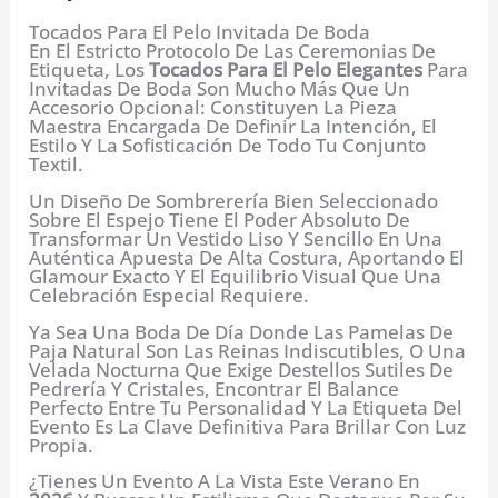
Tocados Para El Pelo Invitada De Boda
En El Estricto Protocolo De Las Ceremonias De
Etiqueta, Los
Tocados Para El Pelo Elegantes
Para
Invitadas De Boda Son Mucho Más Que Un
Accesorio Opcional: Constituyen La Pieza
Maestra Encargada De Definir La Intención, El
Estilo Y La Sofisticación De Todo Tu Conjunto
Textil.
Un Diseño De Sombrerería Bien Seleccionado
Sobre El Espejo Tiene El Poder Absoluto De
Transformar Un Vestido Liso Y Sencillo En Una
Auténtica Apuesta De Alta Costura, Aportando El
Glamour Exacto Y El Equilibrio Visual Que Una
Celebración Especial Requiere.
Ya Sea Una Boda De Día Donde Las Pamelas De
Paja Natural Son Las Reinas Indiscutibles, O Una
Velada Nocturna Que Exige Destellos Sutiles De
Pedrería Y Cristales, Encontrar El Balance
Perfecto Entre Tu Personalidad Y La Etiqueta Del
Evento Es La Clave Definitiva Para Brillar Con Luz
Propia.
¿Tienes Un Evento A La Vista Este Verano En