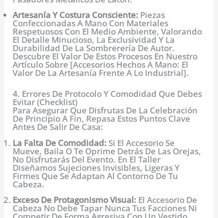
Artesanía Y Costura Consciente:
Piezas
Confeccionadas A Mano Con Materiales
Respetuosos Con El Medio Ambiente, Valorando
El Detalle Minucioso, La Exclusividad Y La
Durabilidad De La Sombrerería De Autor.
Descubre El Valor De Estos Procesos En Nuestro
Artículo Sobre [Accesorios Hechos A Mano: El
Valor De La Artesanía Frente A Lo Industrial].
4. Errores De Protocolo Y Comodidad Que Debes
Evitar (Checklist)
Para Asegurar Que Disfrutas De La Celebración
De Principio A Fin, Repasa Estos Puntos Clave
Antes De Salir De Casa:
La Falta De Comodidad:
Si El Accesorio Se
Mueve, Baila O Te Oprime Detrás De Las Orejas,
No Disfrutarás Del Evento. En El Taller
Diseñamos Sujeciones Invisibles, Ligeras Y
Firmes Que Se Adaptan Al Contorno De Tu
Cabeza.
Exceso De Protagonismo Visual:
El Accesorio De
Cabeza No Debe Tapar Nunca Tus Facciones Ni
Competir De Forma Agresiva Con Un Vestido