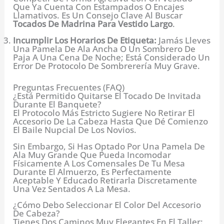
Que Ya Cuenta Con Estampados O Encajes
Llamativos. Es Un Consejo Clave Al Buscar
Tocados De Madrina Para Vestido Largo
.
Incumplir Los Horarios De Etiqueta:
Jamás Lleves
Una Pamela De Ala Ancha O Un Sombrero De
Paja A Una Cena De Noche; Está Considerado Un
Error De Protocolo De Sombrerería Muy Grave.
Preguntas Frecuentes (FAQ)
¿Está Permitido Quitarse El Tocado De Invitada
Durante El Banquete?
El Protocolo Más Estricto Sugiere No Retirar El
Accesorio De La Cabeza Hasta Que Dé Comienzo
El Baile Nupcial De Los Novios.
Sin Embargo, Si Has Optado Por Una Pamela De
Ala Muy Grande Que Pueda Incomodar
Físicamente A Los Comensales De Tu Mesa
Durante El Almuerzo, Es Perfectamente
Aceptable Y Educado Retirarla Discretamente
Una Vez Sentados A La Mesa.
¿Cómo Debo Seleccionar El Color Del Accesorio
De Cabeza?
Tienes Dos Caminos Muy Elegantes En El Taller: