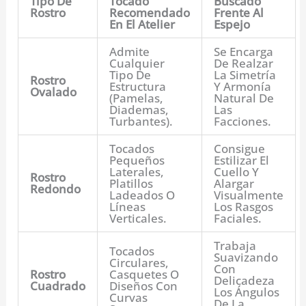
Tipo De
Tocado
Buscado
Rostro
Recomendado
Frente Al
En El Atelier
Espejo
Admite
Se Encarga
Cualquier
De Realzar
Tipo De
La Simetría
Rostro
Estructura
Y Armonía
Ovalado
(pamelas,
Natural De
Diademas,
Las
Turbantes).
Facciones.
Tocados
Consigue
Pequeños
Estilizar El
Laterales,
Cuello Y
Rostro
Platillos
Alargar
Redondo
Ladeados O
Visualmente
Líneas
Los Rasgos
Verticales.
Faciales.
Trabaja
Tocados
Suavizando
Circulares,
Con
Rostro
Casquetes O
Delicadeza
Cuadrado
Diseños Con
Los Ángulos
Curvas
De La