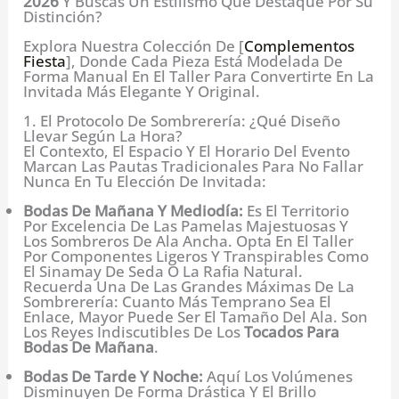
2026
Y Buscas Un Estilismo Que Destaque Por Su
Distinción?
Explora Nuestra Colección De [
Complementos
Fiesta
], Donde Cada Pieza Está Modelada De
Forma Manual En El Taller Para Convertirte En La
Invitada Más Elegante Y Original.
1. El Protocolo De Sombrerería: ¿Qué Diseño
Llevar Según La Hora?
El Contexto, El Espacio Y El Horario Del Evento
Marcan Las Pautas Tradicionales Para No Fallar
Nunca En Tu Elección De Invitada:
Bodas De Mañana Y Mediodía:
Es El Territorio
Por Excelencia De Las Pamelas Majestuosas Y
Los Sombreros De Ala Ancha. Opta En El Taller
Por Componentes Ligeros Y Transpirables Como
El Sinamay De Seda O La Rafia Natural.
Recuerda Una De Las Grandes Máximas De La
Sombrerería: Cuanto Más Temprano Sea El
Enlace, Mayor Puede Ser El Tamaño Del Ala. Son
Los Reyes Indiscutibles De Los
Tocados Para
Bodas De Mañana
.
Bodas De Tarde Y Noche:
Aquí Los Volúmenes
Disminuyen De Forma Drástica Y El Brillo