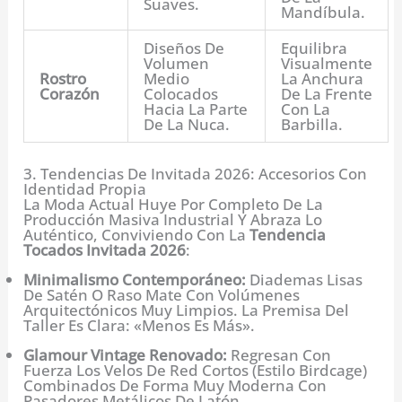
Suaves.
Mandíbula.
Diseños De
Equilibra
Volumen
Visualmente
Rostro
Medio
La Anchura
Corazón
Colocados
De La Frente
Hacia La Parte
Con La
De La Nuca.
Barbilla.
3. Tendencias De Invitada 2026: Accesorios Con
Identidad Propia
La Moda Actual Huye Por Completo De La
Producción Masiva Industrial Y Abraza Lo
Auténtico, Conviviendo Con La
Tendencia
Tocados Invitada 2026
:
Minimalismo Contemporáneo:
Diademas Lisas
De Satén O Raso Mate Con Volúmenes
Arquitectónicos Muy Limpios. La Premisa Del
Taller Es Clara: «menos Es Más».
Glamour Vintage Renovado:
Regresan Con
Fuerza Los Velos De Red Cortos (estilo Birdcage)
Combinados De Forma Muy Moderna Con
Pasadores Metálicos De Latón.