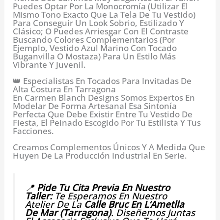
Puedes Optar Por La Monocromía (utilizar El
Mismo Tono Exacto Que La Tela De Tu Vestido)
Para Conseguir Un Look Sobrio, Estilizado Y
Clásico; O Puedes Arriesgar Con El Contraste
Buscando Colores Complementarios (por
Ejemplo, Vestido Azul Marino Con Tocado
Buganvilla O Mostaza) Para Un Estilo Más
Vibrante Y Juvenil.
👑 Especialistas En Tocados Para Invitadas De
Alta Costura En Tarragona
En Carmen Blanch Designs Somos Expertos En
Modelar De Forma Artesanal Esa Sintonía
Perfecta Que Debe Existir Entre Tu Vestido De
Fiesta, El Peinado Escogido Por Tu Estilista Y Tus
Facciones.
Creamos Complementos Únicos Y A Medida Que
Huyen De La Producción Industrial En Serie.
📍
Pide Tu Cita Previa En Nuestro
Taller:
Te Esperamos En Nuestro
Atelier De La
Calle Bruc En L’Ametlla
De Mar (Tarragona)
. Diseñemos Juntas