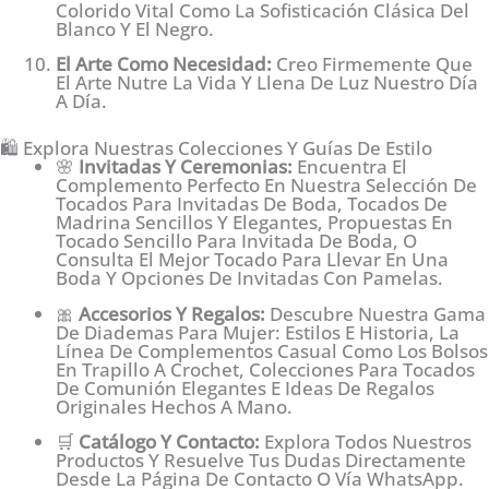
Colorido Vital Como La Sofisticación Clásica Del
Blanco Y El Negro.
El Arte Como Necesidad:
Creo Firmemente Que
El Arte Nutre La Vida Y Llena De Luz Nuestro Día
A Día.
🛍️ Explora Nuestras Colecciones Y Guías De Estilo
🌸
Invitadas Y Ceremonias:
Encuentra El
Complemento Perfecto En Nuestra Selección De
Tocados Para Invitadas De Boda, Tocados De
Madrina Sencillos Y Elegantes, Propuestas En
Tocado Sencillo Para Invitada De Boda, O
Consulta El Mejor Tocado Para Llevar En Una
Boda Y Opciones De Invitadas Con Pamelas.
🎀
Accesorios Y Regalos:
Descubre Nuestra Gama
De Diademas Para Mujer: Estilos E Historia, La
Línea De Complementos Casual Como Los Bolsos
En Trapillo A Crochet, Colecciones Para Tocados
De Comunión Elegantes E Ideas De Regalos
Originales Hechos A Mano.
🛒
Catálogo Y Contacto:
Explora Todos Nuestros
Productos Y Resuelve Tus Dudas Directamente
Desde La Página De Contacto O Vía WhatsApp.