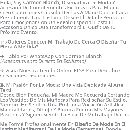
Ir
Hola, Soy
Carmen Blanch
, Diseñadora De Moda Y
Al
Artesana De Complementos Exclusivos Para Mujer.
Contenido
Creo Colecciones Cápsula Hechas A Mano Donde Cada
Pieza Cuenta Una Historia: Desde El Detalle Pensado
Para Emocionar Con Un Regalo Especial Hasta El
Accesorio Único Que Transformará El Outfit De Tu
Próximo Evento.
✨
¿Quieres Conocer Mi Trabajo De Cerca O Diseñar Tu
Pieza A Medida?
➔ Habla Por WhatsApp Con Carmen Blanch
(Asesoramiento Directo En Estilismo)
➔ Visita Nuestra Tienda Online ETSY Para Descubrir
Creaciones Disponibles.
🧵 Mi Pasión Por La Moda: Una Vida Dedicada Al Arte
Textil
Desde Bien Pequeña, Mi Madre Me Recuerda Cortando
Los Vestidos De Mis Muñecas Para Rediseñar Su Estilo.
Siempre He Sentido Una Profunda Vocación Artística:
Manualidades, Dibujo Y Pintura Fueron Mis Mayores
Pasiones Y Siguen Siendo La Base De Mi Trabajo Diario.
Me Formé Profesionalmente En
Diseño De Moda En El
Institut Mediterrani De La Moda (Tarragona)
, Donde