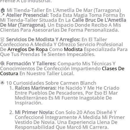
Frente A Lo Industrial.
🏠 Mi Tienda-Taller En L’Ametlla De Mar (Tarragona)
📍
Atelier Presencial:
Toda Esta Magia Toma Forma En
Mi Tienda-Taller Situada En La
Calle Bruc De L’Ametlla
De Mar (Tarragona)
, Un Espacio Donde Recibo A Mis
Clientas Para Asesorarlas De Forma Personalizada.
👗
Servicios De Modista Y Arreglos:
En El Taller
Confecciono A Medida Y Ofrezco Servicio Profesional
De
Arreglos De Ropa
Como
Modista
Especializada Para
Que Tus Prendas Te Sienten Impecables.
🧶
Formación Y Talleres:
Comparto Mis Técnicas Y
Conocimientos De Confección Impartiendo
Clases De
Costura
En Nuestro Taller Local.
🌟 10 Curiosidades Sobre Carmen Blanch
Raíces Marineras:
He Nacido Y Me He Criado
Entre Pueblos De Pescadores, Por Eso El Mar
Mediterráneo Es Mi Fuente Inagotable De
Inspiración.
Mi Primer Novia:
Con Solo 20 Años Diseñé Y
Confeccioné Íntegramente A Medida Mi Primer
Vestido De Novia. Una Experiencia Llena De
Responsabilidad Que Marcó Mi Carrera.