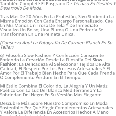
También Completé El Posgrado De
Técnico En Gestión Y
Desarrollo De Moda
.
Tras Más De 20 Años En La Profesión, Sigo Sintiendo La
Misma Emoción Con Cada Encargo Personalizado. Cae
En Mis Manos Un Trozo De Tela Y De Inmediato
Visualizo Un Bolso; Una Pluma O Una Pedrería Se
Transforman En Una Peineta Única.
(Conserva Aquí La Fotografía De Carmen Blanch En Su
Taller)
🌿 Filosofía Slow Fashion Y Confección Consciente
Entiendo La Creación Desde La Filosofía Del
Slow
Fashion
: La Delicadeza Al Seleccionar Tejidos De Alta
Calidad, El Respeto Por Los Procesos Artesanales Y El
Amor Por El Trabajo Bien Hecho Para Que Cada Prenda
O Complemento Perdure En El Tiempo.
Mi Estilo Combina El Colorido, La Alegría Y Un Matiz
Poético Con La Luz Del Blanco Mediterráneo Y La
Sobriedad Del Negro En Su Versión Más Elegante.
Descubre Más Sobre Nuestro Compromiso En Moda
Sostenible: Por Qué Elegir Complementos Artesanales
Y Valora La Diferencia En Accesorios Hechos A Mano