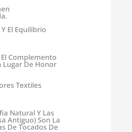
men
a.
Y El Equilibrio
 El Complemento
Un Lugar De Honor
res Textiles
ia Natural Y Las
a Antiguo) Son La
as De Tocados De