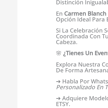
Distinción Iniguala
En
Carmen Blanch 
Opción Ideal Para 
Si La Celebración S
Coordinada Con Tu
Cabeza.
🌸
¿Tienes Un Even
Explora Nuestra C
De Forma Artesanal
➔ Habla Por What
Personalizado En Ta
➔ Adquiere Modelos
ETSY.