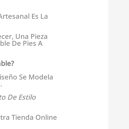
.
rtesanal Es La
ecer, Una Pieza
ble De Pies A
able?
Diseño Se Modela
.
o De Estilo
tra Tienda Online