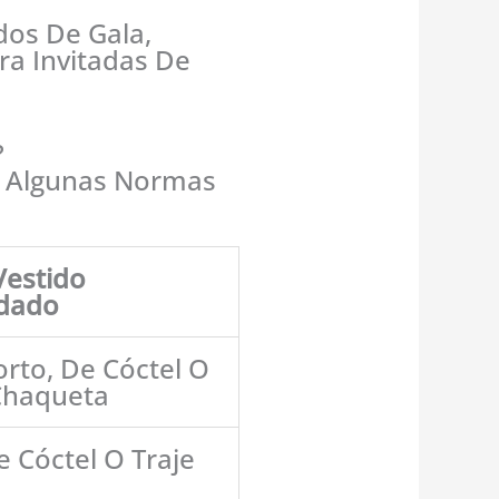
dos De Gala,
ra Invitadas De
?
ar Algunas Normas
Vestido
dado
orto, De Cóctel O
Chaqueta
e Cóctel O Traje