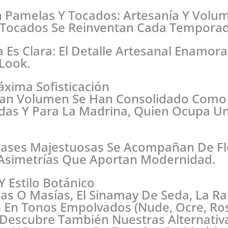
En Pamelas Y Tocados: Artesanía Y Volu
 Tocados Se Reinventan Cada Temporad
la Es Clara: El Detalle Artesanal Enamora 
 Look.
xima Sofisticación
ran Volumen Se Han Consolidado Como
tadas Y Para La Madrina, Quien Ocupa 
 Bases Majestuosas Se Acompañan De Flo
Asimetrías Que Aportan Modernidad.
Y Estilo Botánico
as O Masías, El Sinamay De Seda, La Raf
s En Tonos Empolvados (nude, Ocre, Ros
Descubre También Nuestras Alternativ