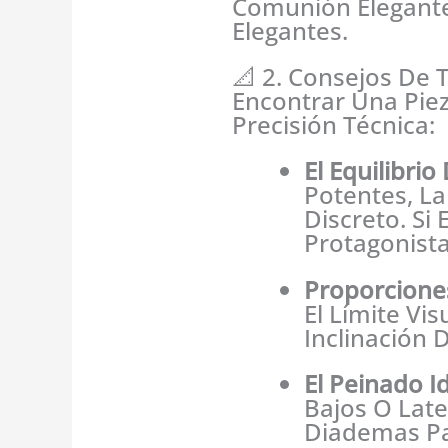
Comunión Elegante
Elegantes.
📐 2. Consejos De T
Encontrar Una Pie
Precisión Técnica:
El Equilibrio
Potentes, L
Discreto. Si
Protagonista
Proporcione
El Límite Vi
Inclinación D
El Peinado Id
Bajos O Lat
Diademas Par