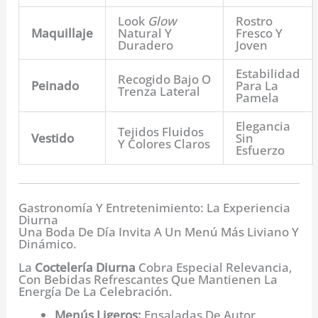
Look
Glow
Rostro
Maquillaje
Natural Y
Fresco Y
Duradero
Joven
Estabilidad
Recogido Bajo O
Peinado
Para La
Trenza Lateral
Pamela
Elegancia
Tejidos Fluidos
Vestido
Sin
Y Colores Claros
Esfuerzo
Gastronomía Y Entretenimiento: La Experiencia
Diurna
Una Boda De Día Invita A Un Menú Más Liviano Y
Dinámico.
La
Coctelería Diurna
Cobra Especial Relevancia,
Con Bebidas Refrescantes Que Mantienen La
Energía De La Celebración.
Menús Ligeros:
Ensaladas De Autor,