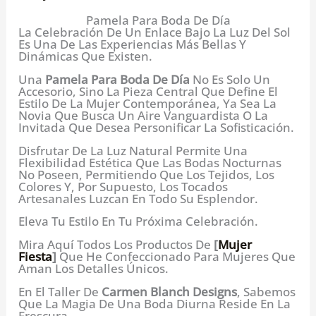
Pamela Para Boda De Día
La Celebración De Un Enlace Bajo La Luz Del Sol
Es Una De Las Experiencias Más Bellas Y
Dinámicas Que Existen.
Una
Pamela Para Boda De Día
No Es Solo Un
Accesorio, Sino La Pieza Central Que Define El
Estilo De La Mujer Contemporánea, Ya Sea La
Novia Que Busca Un Aire Vanguardista O La
Invitada Que Desea Personificar La Sofisticación.
Disfrutar De La Luz Natural Permite Una
Flexibilidad Estética Que Las Bodas Nocturnas
No Poseen, Permitiendo Que Los Tejidos, Los
Colores Y, Por Supuesto, Los Tocados
Artesanales Luzcan En Todo Su Esplendor.
Eleva Tu Estilo En Tu Próxima Celebración.
Mira Aquí Todos Los Productos De
[
Mujer
Fiesta
]
Que He Confeccionado Para Mujeres Que
Aman Los Detalles Únicos.
En El Taller De
Carmen Blanch Designs
, Sabemos
Que La Magia De Una Boda Diurna Reside En La
Frescura.