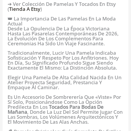
➔ Ver Colección De Pamelas Y Tocados En Etsy
(
Tienda A Etsy
)
👑 La Importancia De Las Pamelas En La Moda
Actual
Desde La Opulencia De La Época Victoriana
Hasta Las Pasarelas Contemporáneas De 2026,
La Evolución De Los Complementos Para
Ceremonias Ha Sido Un Viaje Fascinante.
Tradicionalmente, Lucir Una Pamela Indicaba
Sofisticación Y Respeto Por Los Anfitriones. Hoy
En Día, Su Significado Profundo Sigue Siendo
Exactamente El Mismo: La Distinción Absoluta.
Elegir Una Pamela De Alta Calidad Nacida En Un
Atelier Proyecta Seguridad, Prestancia Y
Empaque Al Caminar.
Es Un Accesorio De Sombrerería Que «viste» Por
Sí Solo, Posicionándose Como La Opción
Predilecta En Los
Tocados Para Bodas De
Mañana
, Donde La Luz Del Sol Permite Jugar Con
Las Sombras, Los Volúmenes Arquitectónicos Y
El Movimiento De Las Alas Anchas.