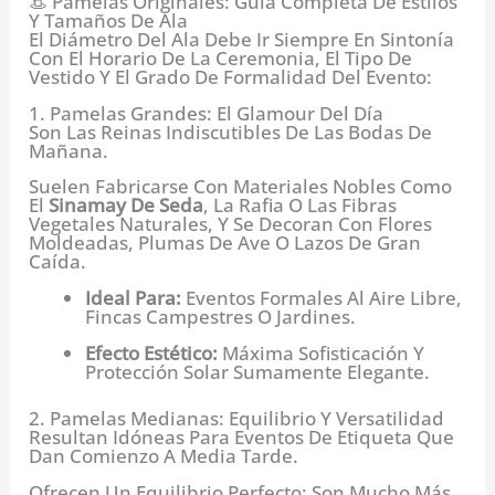
👒 Pamelas Originales: Guía Completa De Estilos
Y Tamaños De Ala
El Diámetro Del Ala Debe Ir Siempre En Sintonía
Con El Horario De La Ceremonia, El Tipo De
Vestido Y El Grado De Formalidad Del Evento:
1. Pamelas Grandes: El Glamour Del Día
Son Las Reinas Indiscutibles De Las Bodas De
Mañana.
Suelen Fabricarse Con Materiales Nobles Como
El
Sinamay De Seda
, La Rafia O Las Fibras
Vegetales Naturales, Y Se Decoran Con Flores
Moldeadas, Plumas De Ave O Lazos De Gran
Caída.
Ideal Para:
Eventos Formales Al Aire Libre,
Fincas Campestres O Jardines.
Efecto Estético:
Máxima Sofisticación Y
Protección Solar Sumamente Elegante.
2. Pamelas Medianas: Equilibrio Y Versatilidad
Resultan Idóneas Para Eventos De Etiqueta Que
Dan Comienzo A Media Tarde.
Ofrecen Un Equilibrio Perfecto: Son Mucho Más