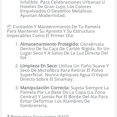
Infalible. Para Celebraciones Urbanas U
Hoteles De Gran Lujo, Los Colores
Empolvados O Destellos Metálicos
Aportan Modernidad.
📦 Cuidados Y Mantenimiento De Tu Pamela
Para Mantener Su Apresto Y Su Estructura
Impecables Como El Primer Día:
Almacenamiento Protegido:
Consérvala
Dentro De Su Caja De Cartón Rígida, En Un
Lugar Seco Y A Salvo De La Luz Directa Del
Sol.
Limpieza En Seco:
Utiliza Un Paño Suave Y
Seco De Microfibra Para Retirar El Polvo
Superficial. Nunca Apliques Agua O Vapor
Directo Sobre El Sinamay.
Manipulación Correcta:
Sujeta Siempre La
Pamela Por La Base De La Copa (la Zona
Central) Y Jamás Por El Borde Del Ala Para
Evitar Deformar Los Alambres De
Sombrerería.
❓ Preguntas Frecuentes (FAQ)