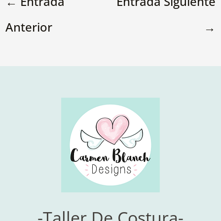
←
Entrada
Entrada Siguiente
Anterior
→
-Taller De Costura-