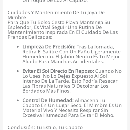
Un Toque De Luz Al Capazo.
Cuidados Y Mantenimiento De Tu Joya De
Mimbre
Para Que Tu Bolso Cesto Playa Mantenga Su
Esplendor, Es Vital Seguir Una Rutina De
Mantenimiento Inspirada En El Cuidado De Las
Prendas Delicadas:
Limpieza De Precisión:
Tras La Jornada,
Retira El Salitre Con Un Paño Ligeramente
Humedecido. El Jabón Neutro Es Tu Mejor
Aliado Para Manchas Accidentales.
Evitar El Sol Directo En Reposo:
Cuando No
Lo Uses, No Lo Dejes Expuesto Al Sol
Intenso De La Tarde. Esto Podría Resecar
Las Fibras Naturales O Decolorar Los
Bordados Más Finos.
Control De Humedad:
Almacena Tu
Capazo En Un Lugar Seco. El Mimbre Es Un
Material Vivo Y Necesita Respirar Sin
Excesiva Humedad Para Evitar El Moho.
Conclusión: Tu Estilo, Tu Capazo