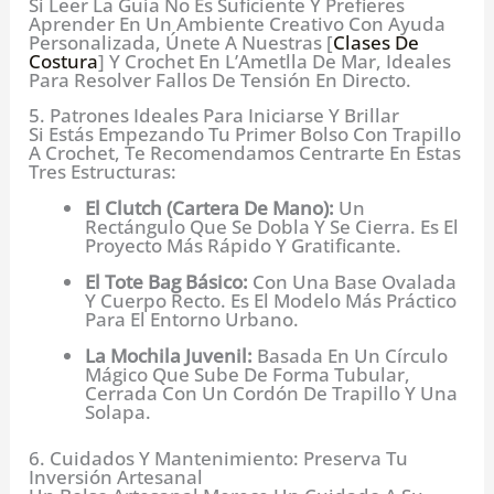
Si Leer La Guía No Es Suficiente Y Prefieres
Aprender En Un Ambiente Creativo Con Ayuda
Personalizada, Únete A Nuestras [
Clases De
Costura
] Y Crochet En L’Ametlla De Mar, Ideales
Para Resolver Fallos De Tensión En Directo.
5. Patrones Ideales Para Iniciarse Y Brillar
Si Estás Empezando Tu Primer Bolso Con Trapillo
A Crochet, Te Recomendamos Centrarte En Estas
Tres Estructuras:
El Clutch (Cartera De Mano):
Un
Rectángulo Que Se Dobla Y Se Cierra. Es El
Proyecto Más Rápido Y Gratificante.
El Tote Bag Básico:
Con Una Base Ovalada
Y Cuerpo Recto. Es El Modelo Más Práctico
Para El Entorno Urbano.
La Mochila Juvenil:
Basada En Un Círculo
Mágico Que Sube De Forma Tubular,
Cerrada Con Un Cordón De Trapillo Y Una
Solapa.
6. Cuidados Y Mantenimiento: Preserva Tu
Inversión Artesanal