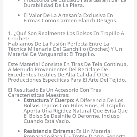
Durabilidad De La Pieza.
El Valor De La Artesanía Exclusiva En
Firmas Como Carmen Blanch Designs.
1. ¿Qué Son Realmente Los Bolsos En Trapillo A
Crochet?
Hablamos De La Fusión Perfecta Entre La
Técnica Milenaria Del Ganchillo (crochet) Y Un
Material De Vanguardia: El Trapillo.
Este Material Consiste En Tiras De Tela Continua,
A Menudo Provenientes Del Reciclaje De
Excedentes Textiles De Alta Calidad O De
Producciones Específicas Para El Arte Del Tejido.
El Resultado Es Un Accesorio Con Tres
Características Maestras:
Estructura Y Cuerpo:
A Diferencia De Los
Bolsos Tejidos Con Hilos Finos, El Trapillo
Aporta Una Rigidez Natural Que Evita Que
El Bolso Se Desinfle O Deforme, Incluso
Cuando Está Vacío.
Resistencia Extrema:
Es Un Material
Preparado Para El «trote» Diario. Soporta