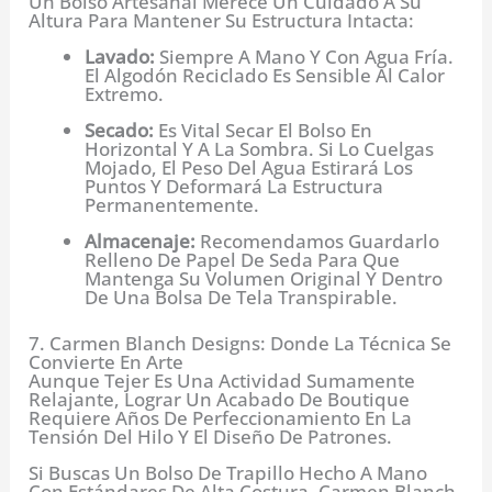
Un Bolso Artesanal Merece Un Cuidado A Su
Altura Para Mantener Su Estructura Intacta:
Lavado:
Siempre A Mano Y Con Agua Fría.
El Algodón Reciclado Es Sensible Al Calor
Extremo.
Secado:
Es Vital Secar El Bolso En
Horizontal Y A La Sombra. Si Lo Cuelgas
Mojado, El Peso Del Agua Estirará Los
Puntos Y Deformará La Estructura
Permanentemente.
Almacenaje:
Recomendamos Guardarlo
Relleno De Papel De Seda Para Que
Mantenga Su Volumen Original Y Dentro
De Una Bolsa De Tela Transpirable.
7. Carmen Blanch Designs: Donde La Técnica Se
Convierte En Arte
Aunque Tejer Es Una Actividad Sumamente
Relajante, Lograr Un Acabado De Boutique
Requiere Años De Perfeccionamiento En La
Tensión Del Hilo Y El Diseño De Patrones.
Si Buscas Un Bolso De Trapillo Hecho A Mano
Con Estándares De Alta Costura, Carmen Blanch