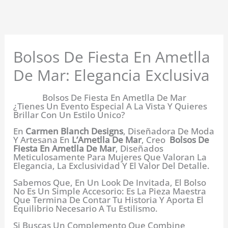
Ir
Al
Contenido
Bolsos De Fiesta En Ametlla
De Mar: Elegancia Exclusiva
Bolsos De Fiesta En Ametlla De Mar
¿Tienes Un Evento Especial A La Vista Y Quieres
Brillar Con Un Estilo Único?
En
Carmen Blanch Designs
, Diseñadora De Moda
Y Artesana En
L’Ametlla De Mar
, Creo
Bolsos De
Fiesta En Ametlla De Mar
, Diseñados
Meticulosamente Para Mujeres Que Valoran La
Elegancia, La Exclusividad Y El Valor Del Detalle.
Sabemos Que, En Un Look De Invitada, El Bolso
No Es Un Simple Accesorio: Es La Pieza Maestra
Que Termina De Contar Tu Historia Y Aporta El
Equilibrio Necesario A Tu Estilismo.
Si Buscas Un Complemento Que Combine